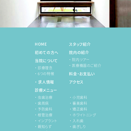
HOME
スタッフ紹介
初めての方へ
院内の紹介
・ 院内ツアー
当院について
・ 医療機器のご紹介
・ 診療理念
料金・お支払い
・ 6つの特徴
・ 求人情報
アクセス
診療メニュー
・ 虫歯治療
・ 小児歯科
・ 歯周病
・ 審美歯科
・ 予防歯科
・ 矯正歯科
・ 根管治療
・ ホワイトニング
・ インプラント
・ 入れ歯
・ 親知らず
・ 歯ぎしり