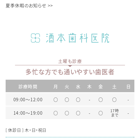
夏季休暇のお知らせ
>>
土曜も診療
多忙な方でも通いやすい歯医者
診療時間
月
火
水
木
金
土
日
09:00〜12:00
○
○
○
-
○
○
-
17時
14:00〜19:00
○
○
○
-
○
-
まで
[ 休診日 ] 木・日・祝日