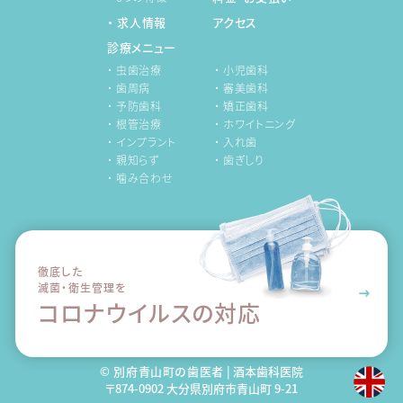
・ 求人情報
アクセス
診療メニュー
・ 虫歯治療
・ 小児歯科
・ 歯周病
・ 審美歯科
・ 予防歯科
・ 矯正歯科
・ 根管治療
・ ホワイトニング
・ インプラント
・ 入れ歯
・ 親知らず
・ 歯ぎしり
・ 噛み合わせ
徹底した
滅菌・衛生管理を
コロナウイルスの対応
© 別府青山町の歯医者
| 酒本歯科医院
〒874-0902 大分県別府市青山町 9-21