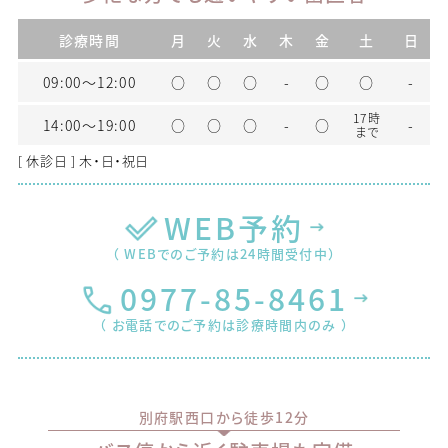
診療時間
月
火
水
木
金
土
日
09:00〜12:00
○
○
○
-
○
○
-
17時
14:00〜19:00
○
○
○
-
○
-
まで
[ 休診日 ] 木・日・祝日
WEB予約
（ WEBでのご予約は24時間受付中）
0977-85-8461
（ お電話でのご予約は診療時間内のみ ）
別府駅西口から徒歩12分