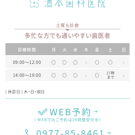
土曜も診療
多忙な方でも通いやすい歯医者
診療時間
月
火
水
木
金
土
日
09:00〜12:00
○
○
○
-
○
○
-
17時
14:00〜19:00
○
○
○
-
○
-
まで
[ 休診日 ] 木・日・祝日
WEB予約
（ WEBでのご予約は24時間受付中）
0977-85-8461