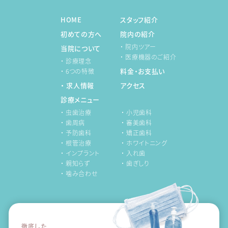
HOME
スタッフ紹介
初めての方へ
院内の紹介
・ 院内ツアー
当院について
・ 医療機器のご紹介
・ 診療理念
料金・お支払い
・ 6つの特徴
・ 求人情報
アクセス
診療メニュー
・ 虫歯治療
・ 小児歯科
・ 歯周病
・ 審美歯科
・ 予防歯科
・ 矯正歯科
・ 根管治療
・ ホワイトニング
・ インプラント
・ 入れ歯
・ 親知らず
・ 歯ぎしり
・ 噛み合わせ
徹底した