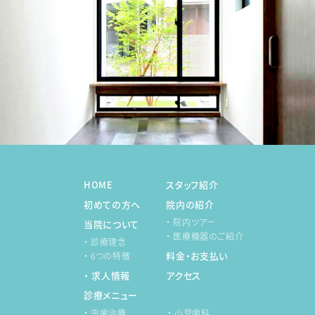
HOME
スタッフ紹介
初めての方へ
院内の紹介
・ 院内ツアー
当院について
・ 医療機器のご紹介
・ 診療理念
料金・お支払い
・ 6つの特徴
・ 求人情報
アクセス
診療メニュー
・ 虫歯治療
・ 小児歯科